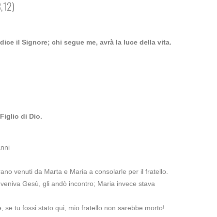
,12)
ice il Signore; chi segue me, avrà la luce della vita.
 Figlio di Dio.
nni
ano venuti da Marta e Maria a consolarle per il fratello.
eniva Gesù, gli andò incontro; Maria invece stava
 se tu fossi stato qui, mio fratello non sarebbe morto!