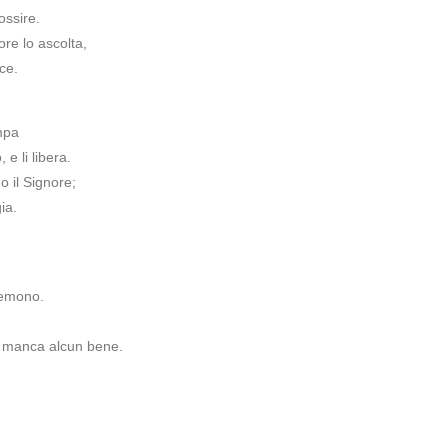
ossire.
ore lo ascolta,
ce.
mpa
 e li libera.
 il Signore;
ia.
temono.
n manca alcun bene.