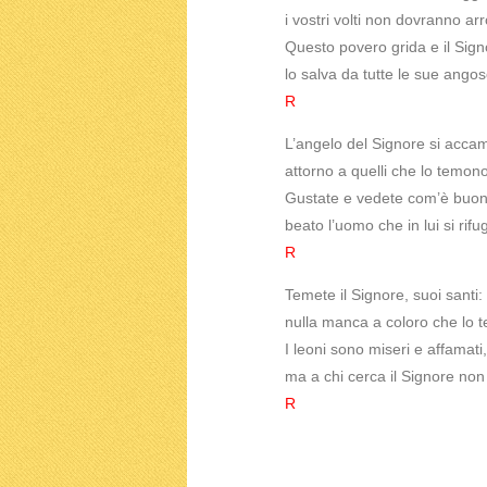
i vostri volti non dovranno arr
Questo povero grida e il Sign
lo salva da tutte le sue angos
R
L’angelo del Signore si acca
attorno a quelli che lo temono,
Gustate e vedete com’è buono
beato l’uomo che in lui si rifug
R
Temete il Signore, suoi santi:
nulla manca a coloro che lo 
I leoni sono miseri e affamati,
ma a chi cerca il Signore no
R