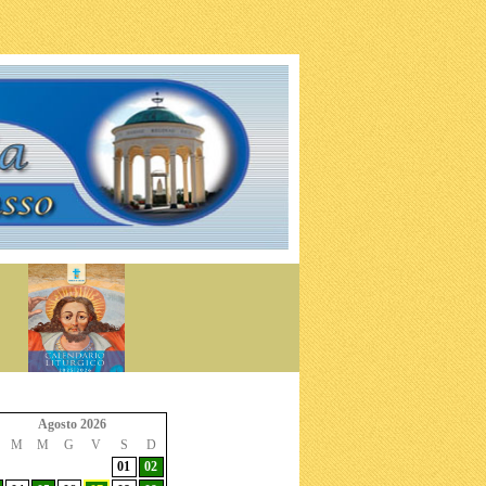
Agosto 2026
M
M
G
V
S
D
01
02