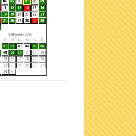
04
05
06
07
08
09
11
12
13
14
15
16
18
19
20
21
22
23
25
26
27
28
29
30
Settembre 2026
M
M
G
V
S
D
01
02
03
04
05
06
08
09
10
11
12
13
15
16
17
18
19
20
22
23
24
25
26
27
29
30