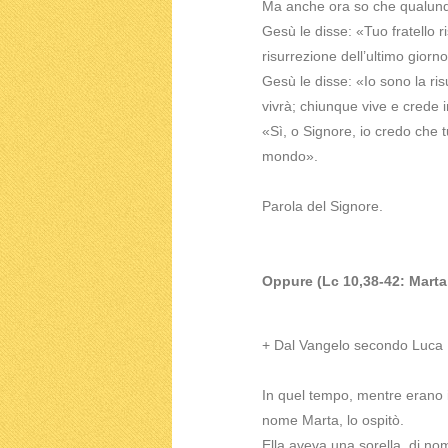
Ma anche ora so che qualunqu
Gesù le disse: «Tuo fratello r
risurrezione dell’ultimo giorno
Gesù le disse: «Io sono la ri
vivrà; chiunque vive e crede 
«Sì, o Signore, io credo che tu 
mondo».
Parola del Signore.
Oppure (Lc 10,38-42: Marta, 
+ Dal Vangelo secondo Luca
In quel tempo, mentre erano 
nome Marta, lo ospitò.
Ella aveva una sorella, di no