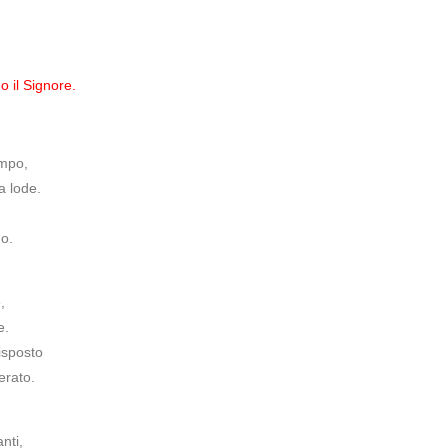
 il Signore.
empo,
a lode.
no.
,
e.
isposto
erato.
nti,