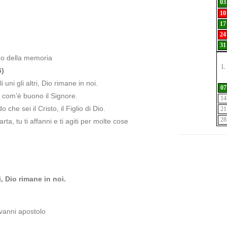
03
10
17
24
31
 o della memoria
L
6)
uni gli altri, Dio rimane in noi.
07
 com’è buono il Signore.
14
che sei il Cristo, il Figlio di Dio.
21
28
ta, tu ti affanni e ti agiti per molte cose
i, Dio rimane in noi.
ovanni apostolo