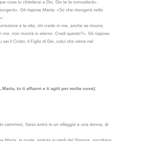
e cosa tu chiederai a Dio, Dio te la concederà».
isorgerà». Gli rispose Marta: «So che risorgerà nella
».
surrezione e la vita; chi crede in me, anche se muore,
in me, non morirà in eterno. Credi questo?». Gli rispose:
sei il Cristo, il Figlio di Dio, colui che viene nel
Marta, tu ti affanni e ti agiti per molte cose):
in cammino, Gesù entrò in un villaggio e una donna, di
me Maria, la quale, seduta ai piedi del Signore, ascoltava