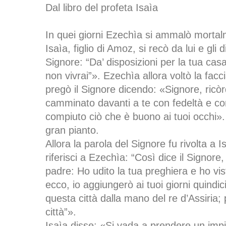
Dal libro del profeta Isaìa
In quei giorni Ezechìa si ammalò mortalm
Isaìa, figlio di Amoz, si recò da lui e gli 
Signore: “Da’ disposizioni per la tua cas
non vivrai”». Ezechìa allora voltò la facc
pregò il Signore dicendo: «Signore, ricòr
camminato davanti a te con fedeltà e co
compiuto ciò che è buono ai tuoi occhi»
gran pianto.
Allora la parola del Signore fu rivolta a 
riferisci a Ezechìa: “Così dice il Signore
padre: Ho udito la tua preghiera e ho vis
ecco, io aggiungerò ai tuoi giorni quindic
questa città dalla mano del re d’Assiria
città”».
Isaìa disse: «Si vada a prendere un impias