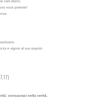
i cieli eterni.
 una voce potente!
enza.
 santuario.
 forza e vigore al suo popolo.
7,17)
rità: consacraci nella verità.