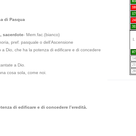
03
10
17
na di Pasqua
24
31
, sacerdote
- Mem.fac.(bianco)
L
oria, pref. pasquale o dell’Ascensione
do a Dio, che ha la potenza di edificare e di concedere
07
14
cantate a Dio.
21
28
una cosa sola, come noi.
otenza di edificare e di concedere l’eredità.