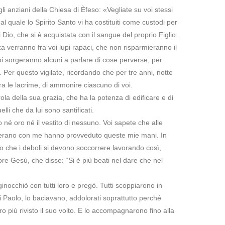
gli anziani della Chiesa di Èfeso: «Vegliate su voi stessi
al quale lo Spirito Santo vi ha costituiti come custodi per
 Dio, che si è acquistata con il sangue del proprio Figlio.
a verranno fra voi lupi rapaci, che non risparmieranno il
i sorgeranno alcuni a parlare di cose perverse, per
sé. Per questo vigilate, ricordando che per tre anni, notte
ra le lacrime, di ammonire ciascuno di voi.
rola della sua grazia, che ha la potenza di edificare e di
elli che da lui sono santificati.
né oro né il vestito di nessuno. Voi sapete che alle
e erano con me hanno provveduto queste mie mani. In
to che i deboli si devono soccorrere lavorando così,
ore Gesù, che disse: “Si è più beati nel dare che nel
inocchiò con tutti loro e pregò. Tutti scoppiarono in
di Paolo, lo baciavano, addolorati soprattutto perché
 più rivisto il suo volto. E lo accompagnarono fino alla