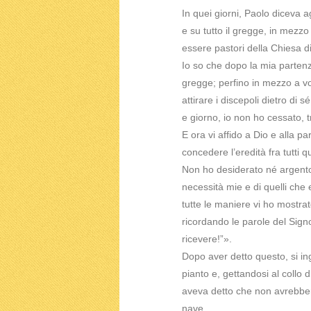
In quei giorni, Paolo diceva a
e su tutto il gregge, in mezzo 
essere pastori della Chiesa di
Io so che dopo la mia partenz
gregge; perfino in mezzo a vo
attirare i discepoli dietro di 
e giorno, io non ho cessato, t
E ora vi affido a Dio e alla pa
concedere l’eredità fra tutti qu
Non ho desiderato né argento 
necessità mie e di quelli ch
tutte le maniere vi ho mostra
ricordando le parole del Sign
ricevere!”».
Dopo aver detto questo, si ing
pianto e, gettandosi al collo 
aveva detto che non avrebbero
nave.