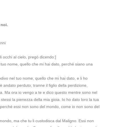
noi.
nni
i occhi al cielo, pregò dicendo:]
l tuo nome, quello che mi hai dato, perché siano una
odivo nel tuo nome, quello che mi hai dato, e li ho
è andato perduto, tranne il figlio della perdizione,
ra. Ma ora io vengo a te e dico questo mentre sono nel
tessi la pienezza della mia gioia. Io ho dato loro la tua
i, perché essi non sono del mondo, come io non sono del
 mondo, ma che tu li custodisca dal Maligno. Essi non