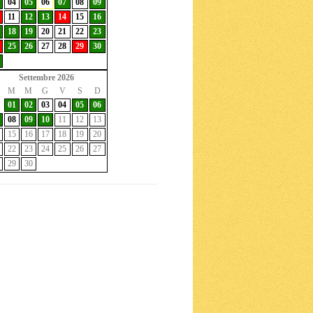
04
05
06
07
08
09
11
12
13
14
15
16
18
19
20
21
22
23
25
26
27
28
29
30
Settembre 2026
M
M
G
V
S
D
01
02
03
04
05
06
08
09
10
11
12
13
15
16
17
18
19
20
22
23
24
25
26
27
29
30