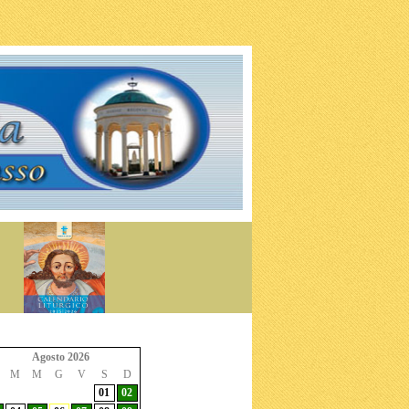
Agosto 2026
M
M
G
V
S
D
01
02