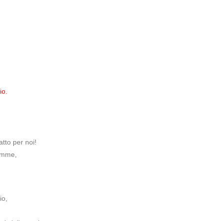
io.
tto per noi!
lemme,
io,