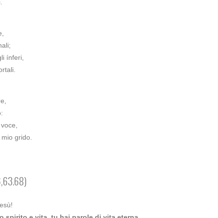
.
e,
ali;
i ínferi,
rtali.
re,
:
 voce,
l mio grido.
,63.68)
esù!
spirito e vita, tu hai parole di vita eterna.