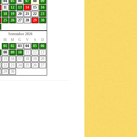
04
05
06
07
08
09
11
12
13
14
15
16
18
19
20
21
22
23
25
26
27
28
29
30
Settembre 2026
M
M
G
V
S
D
01
02
03
04
05
06
08
09
10
11
12
13
15
16
17
18
19
20
22
23
24
25
26
27
29
30