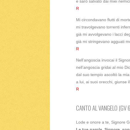
e sarò salvato dai miei nemici
R
Mi circondavano flutti di mort
mi travolgevano torrenti infern
già mi avvolgevano i lacci degl
già mi stringevano agguati mo
R
Nell’angoscia invocai il Signo
nell’angoscia gridai al mio Dio
dal suo tempio ascoltò la mia
a lui, ai suoi orecchi, giunse i
R
CANTO AL VANGELO (GV 6
Lode e onore a te, Signore G
Le tue parole, Signore, sono 