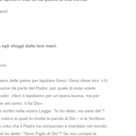
esù!
 egli sfuggì dalle loro mani.
nni
lsero delle pietre per lapidare Gesù. Gesù disse loro: «Vi
buone da parte del Padre: per quale di esse volete
Giudei: «Non ti lapidiamo per un’opera buona, ma per
 sei uomo, ti fai Dio».
scritto nella vostra Legge: “Io ho detto: voi siete dèi”?
loro ai quali fu rivolta la parola di Dio – e la Scrittura
a colui che il Padre ha consacrato e mandato nel mondo
hé ho detto: “Sono Figlio di Dio”? Se non compio le