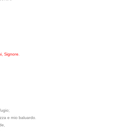
i, Signore.
fugio;
zza e mio baluardo.
de,