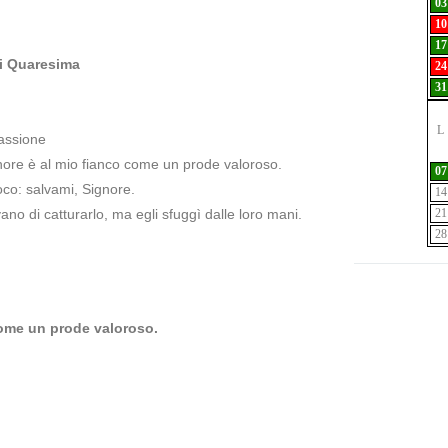
03
10
17
di Quaresima
24
31
L
Passione
gnore è al mio fianco come un prode valoroso.
07
oco: salvami, Signore.
14
o di catturarlo, ma egli sfuggì dalle loro mani.
21
28
come un prode valoroso.