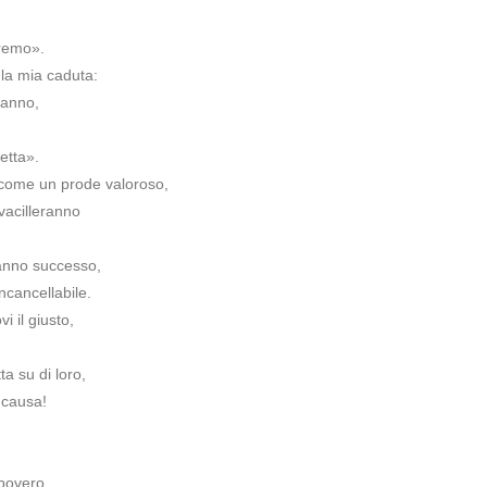
eremo».
 la mia caduta:
ganno,
etta».
o come un prode valoroso,
vacilleranno
anno successo,
ncancellabile.
i il giusto,
a su di loro,
 causa!
 povero