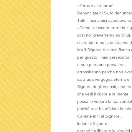
«Terrore all’intorno!
Denunciàtelo! Sì, lo denunc
Tutti i miei amici aspettavano
«Forse si lascerà trarre in in
così noi prevarremo su di lui,
ci prenderemo la nostra vend
Ma il Signore è al mio fianc
per questo i miei persecutori 
e non potranno prevalere;
arrossiranno perché non avr
sarà una vergogna eterna e i
Signore degli eserciti, che prov
che vedi il cuore e la mente,
possa io vedere la tua vendett
poiché a te ho affidato la mia
Cantate inni al Signore,
lodate il Signore,
perché ha liberato la vita del