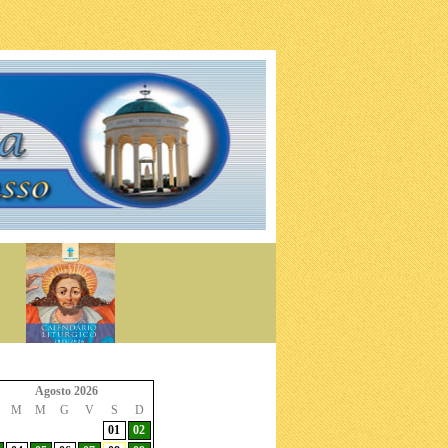
Agosto 2026
M
M
G
V
S
D
01
02