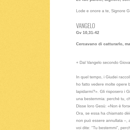
Lode e onore a te, Signore G
VANGELO
Gv 10,31-42
Cercavano di catturarlo, ma
+ Dal Vangelo secondo Giova
In quel tempo, i Giudei racco
ho fatto vedere molte opere 
lapidarmi?». Gli risposero i 
una bestemmia: perché tu, che
Disse loro Gesù: «Non è forse 
Ora, se essa ha chiamato dèi co
non può essere annullata –, 
voi dite: “Tu bestemmi”, perc