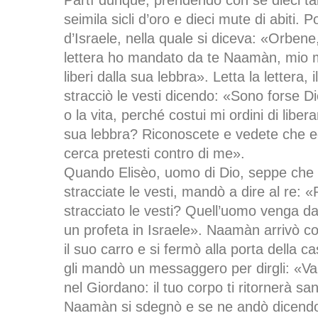
Partì dunque, prendendo con sé dieci tal
seimila sicli d’oro e dieci mute di abiti. Po
d’Israele, nella quale si diceva: «Orben
lettera ho mandato da te Naamàn, mio mi
liberi dalla sua lebbra». Letta la lettera, i
stracciò le vesti dicendo: «Sono forse D
o la vita, perché costui mi ordini di libe
sua lebbra? Riconoscete e vedete che e
cerca pretesti contro di me».
Quando Elisèo, uomo di Dio, seppe che il
stracciate le vesti, mandò a dire al re: «
stracciato le vesti? Quell’uomo venga d
un profeta in Israele». Naamàn arrivò con
il suo carro e si fermò alla porta della ca
gli mandò un messaggero per dirgli: «Va’
nel Giordano: il tuo corpo ti ritornerà san
Naamàn si sdegnò e se ne andò dicendo