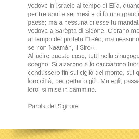
vedove in Israele al tempo di Elìa, quando
per tre anni e sei mesi e ci fu una grande 
paese; ma a nessuna di esse fu mandato
vedova a Sarèpta di Sidóne. C’erano molt
al tempo del profeta Elisèo; ma nessuno d
se non Naamàn, il Siro».
All’udire queste cose, tutti nella sinagog
sdegno. Si alzarono e lo cacciarono fuori 
condussero fin sul ciglio del monte, sul q
loro città, per gettarlo giù. Ma egli, pa
loro, si mise in cammino.
Parola del Signore