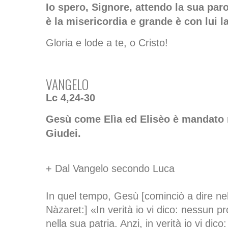
Io spero, Signore, attendo la sua paro
è la misericordia e grande è con lui l
Gloria e lode a te, o Cristo!
VANGELO
Lc 4,24-30
Gesù come Elìa ed Elisèo è mandato n
Giudei.
+ Dal Vangelo secondo Luca
In quel tempo, Gesù [cominciò a dire ne
Nàzaret:] «In verità io vi dico: nessun p
nella sua patria. Anzi, in verità io vi dic